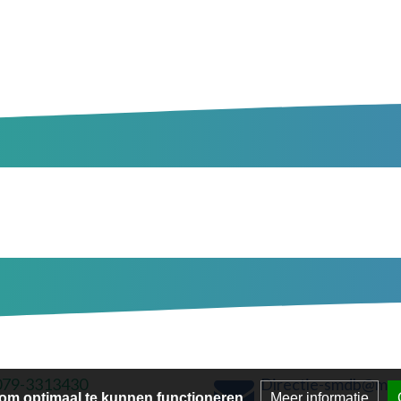
079-3313430
Directie-smdb@man
om optimaal te kunnen functioneren.
Meer informatie